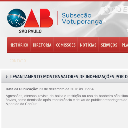
HISTÓRICO
DIRETORIA
COMISSÕES
NOTÍCIAS
SERVIÇOS
PL
CONTATO
LEVANTAMENTO MOSTRA VALORES DE INDENIZAÇÕES POR 
Data da Publicação:
23 de dezembro de 2016 às 06h54
Agressões, ofensas, revista da bolsa e restrição ao uso do banheiro são si
óbvios, como demissão após transferência e deixar de publicar reportagem de jo
A pedido da ConJur…