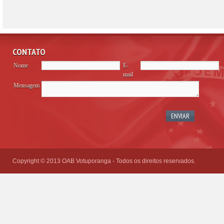
CONTATO
Nome
E-
mail
Mensagem
Please
leave
this
field
empty.
Copyright © 2013 OAB Votuporanga - Todos os direitos reservados.