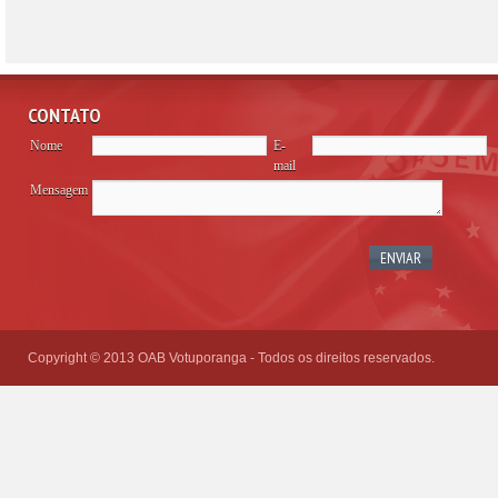
CONTATO
Nome
E-
mail
Mensagem
Please
leave
this
field
empty.
Copyright © 2013 OAB Votuporanga - Todos os direitos reservados.