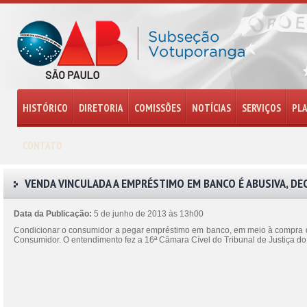
HISTÓRICO
DIRETORIA
COMISSÕES
NOTÍCIAS
SERVIÇOS
PL
CONTATO
VENDA VINCULADA A EMPRÉSTIMO EM BANCO É ABUSIVA, DEC
Data da Publicação:
5 de junho de 2013 às 13h00
Condicionar o consumidor a pegar empréstimo em banco, em meio à compra de
Consumidor. O entendimento fez a 16ª Câmara Cível do Tribunal de Justiça d