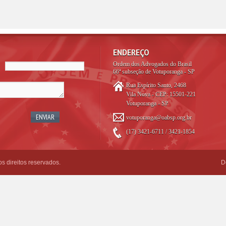
ENDEREÇO
Ordem dos Advogados do Brasil
66ª subseção de Votuporanga - SP
Rua Espírito Santo, 2468
Vila Nova - CEP: 15501-221
Votuporanga - SP
votuporanga@oabsp.org.br
(17) 3421-6711 / 3421-1854
 direitos reservados.
D