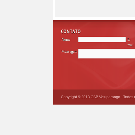
CONTATO
Nome
E-
mail
Mensagem
Please
leave
this
field
empty.
Copyright © 2013 OAB Votuporanga - Todos os