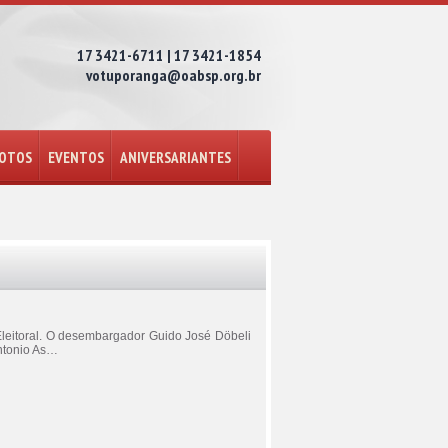
17 3421-6711 | 17 3421-1854
votuporanga@oabsp.org.br
FOTOS
EVENTOS
ANIVERSARIANTES
Eleitoral. O desembargador Guido José Döbeli
Antonio As…