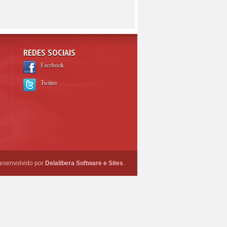
REDES SOCIAIS
Facebook
Twitter
esenvolvido por
Delalibera Software e Sites
.