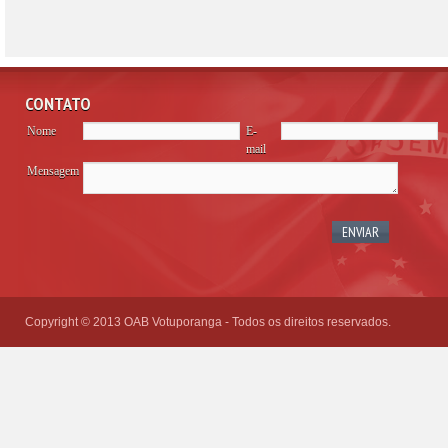
CONTATO
Nome
E-
mail
Mensagem
Please
leave
this
field
empty.
Copyright © 2013 OAB Votuporanga - Todos os direitos reservados.