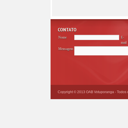
CONTATO
Nome
E-
mail
Mensagem
Please
leave
this
field
empty.
Copyright © 2013 OAB Votuporanga - Todos os