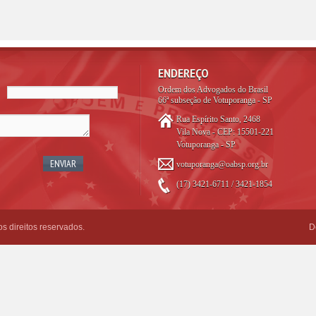
ENDEREÇO
Ordem dos Advogados do Brasil
66ª subseção de Votuporanga - SP
Rua Espírito Santo, 2468
Vila Nova - CEP: 15501-221
Votuporanga - SP
votuporanga@oabsp.org.br
(17) 3421-6711 / 3421-1854
 direitos reservados.
D