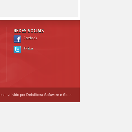
REDES SOCIAIS
Facebook
Twitter
esenvolvido por
Delalibera Software e Sites
.