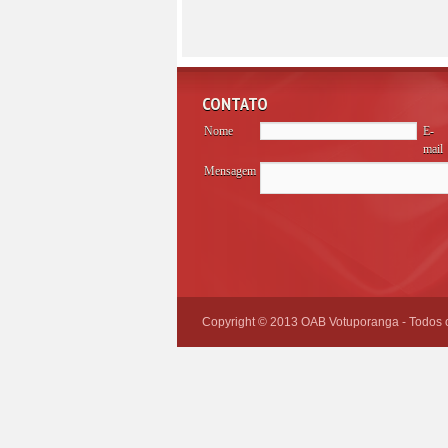
CONTATO
Nome
E-
mail
Mensagem
Please
leave
this
field
empty.
Copyright © 2013 OAB Votuporanga - Todos os