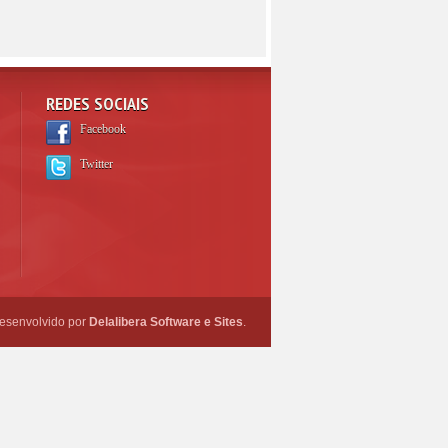
REDES SOCIAIS
Facebook
Twitter
esenvolvido por
Delalibera Software e Sites
.