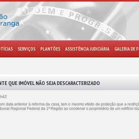
TÍCIAS
SERVIÇOS
PLANTÕES
ASSISTÊNCIA JUDICIÁRIA
GALERIA DE 
TE QUE IMÓVEL NÃO SEJA DESCARACTERIZADO
7h42
m data anterior à reforma da casa, tem o mesmo efeito de proteção que a restriçã
bunal Regional Federal da 1ª Região ao condenar o proprietário de um edifício l