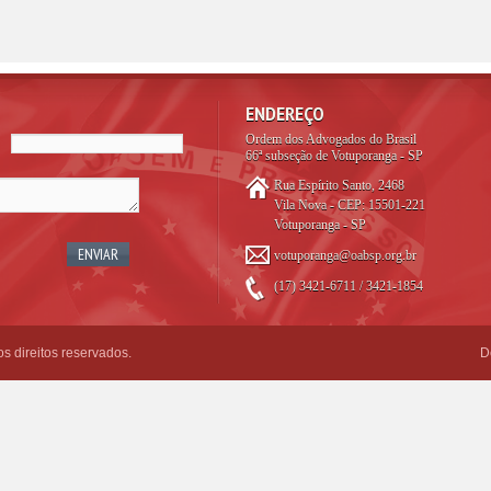
ENDEREÇO
Ordem dos Advogados do Brasil
66ª subseção de Votuporanga - SP
Rua Espírito Santo, 2468
Vila Nova - CEP: 15501-221
Votuporanga - SP
votuporanga@oabsp.org.br
(17) 3421-6711 / 3421-1854
 direitos reservados.
D