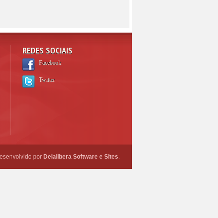
REDES SOCIAIS
Facebook
Twitter
esenvolvido por
Delalibera Software e Sites
.