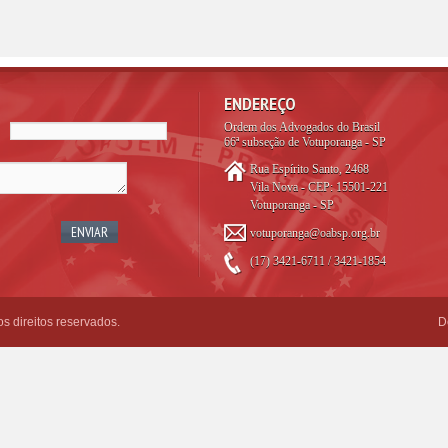
ENDEREÇO
Ordem dos Advogados do Brasil
66ª subseção de Votuporanga - SP
Rua Espírito Santo, 2468
Vila Nova - CEP: 15501-221
Votuporanga - SP
votuporanga@oabsp.org.br
(17) 3421-6711 / 3421-1854
 direitos reservados.
D