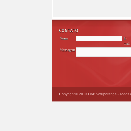
CONTATO
Nome
E-
mail
Mensagem
Please
leave
this
field
empty.
Copyright © 2013 OAB Votuporanga - Todos os