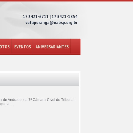
17 3421-6711 | 17 3421-1854
votuporanga@oabsp.org.br
FOTOS
EVENTOS
ANIVERSARIANTES
a de Andrade, da 7ª Câmara Cível do Tribunal
, que a …