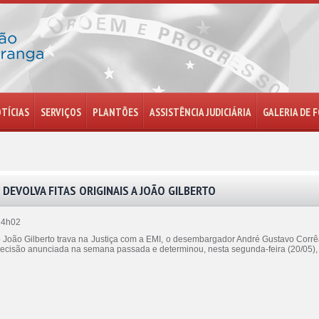
TÍCIAS
SERVIÇOS
PLANTÕES
ASSISTÊNCIA JUDICIÁRIA
GALERIA DE 
 DEVOLVA FITAS ORIGINAIS A JOÃO GILBERTO
14h02
 João Gilberto trava na Justiça com a EMI, o desembargador André Gustavo Corrê
a decisão anunciada na semana passada e determinou, nesta segunda-feira (20/05)