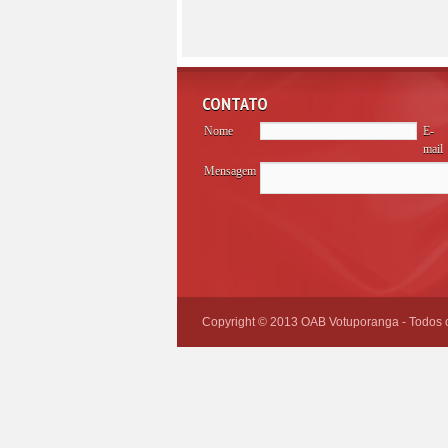
CONTATO
Nome
E-
mail
Mensagem
Please
leave
this
field
empty.
Copyright © 2013 OAB Votuporanga - Todos os