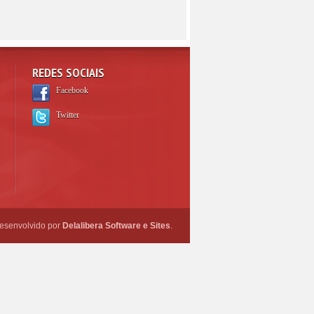
REDES SOCIAIS
Facebook
Twitter
esenvolvido por
Delalibera Software e Sites
.