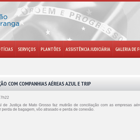
TÍCIAS
SERVIÇOS
PLANTÕES
ASSISTÊNCIA JUDICIÁRIA
GALERIA DE 
ÇÃO COM COMPANHIAS AÉREAS AZUL E TRIP
17h22
nal de Justiça de Mato Grosso faz mutirão de conciliação com as empresas aérea
or perda de bagagem, vôo atrasado e perda de conexão.