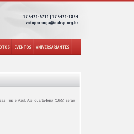
17 3421-6711 | 17 3421-1854
votuporanga@oabsp.org.br
FOTOS
EVENTOS
ANIVERSARIANTES
s Trip e Azul. Até quarta-feira (16/5) serão