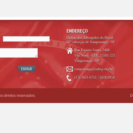
ENDEREÇO
Ordem dos Advogados do Brasil
66ª subseção de Votuporanga - SP
Rua Espírito Santo, 2468
Vila Nova - CEP: 15501-221
Votuporanga - SP
votuporanga@oabsp.org.br
(17) 3421-6711 / 3421-1854
 direitos reservados.
D