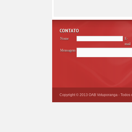
CONTATO
Nome
E-
mail
Mensagem
Please
leave
this
field
empty.
Copyright © 2013 OAB Votuporanga - Todos os