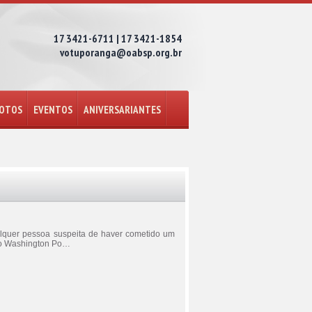
17 3421-6711 | 17 3421-1854
votuporanga@oabsp.org.br
FOTOS
EVENTOS
ANIVERSARIANTES
alquer pessoa suspeita de haver cometido um
m o Washington Po…