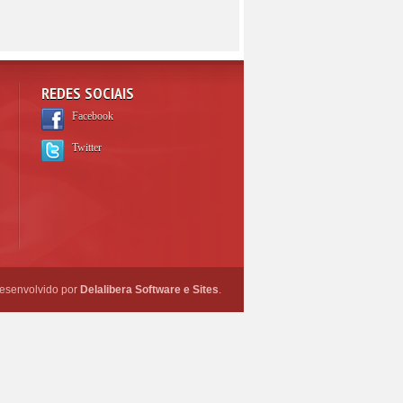
REDES SOCIAIS
Facebook
Twitter
esenvolvido por
Delalibera Software e Sites
.