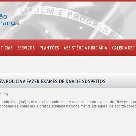
TÍCIAS
SERVIÇOS
PLANTÕES
ASSISTÊNCIA JUDICIÁRIA
GALERIA DE 
A POLÍCIA A FAZER EXAMES DE DNA DE SUSPEITOS
16h29
unda-feira (3/6) que a polícia pode colher amostras para exame de DNA de qu
 condenadas, como era a prática adotada nacionalmente até agora, de acordo co