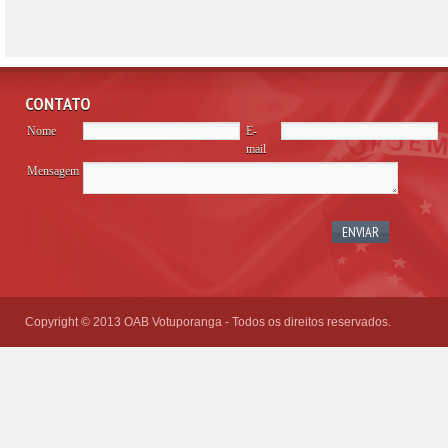
CONTATO
Nome
E-
mail
Mensagem
Please
leave
this
field
empty.
Copyright © 2013 OAB Votuporanga - Todos os direitos reservados.