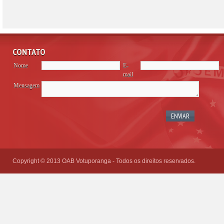
CONTATO
Nome
E-
mail
Mensagem
Please
leave
this
field
empty.
Copyright © 2013 OAB Votuporanga - Todos os direitos reservados.