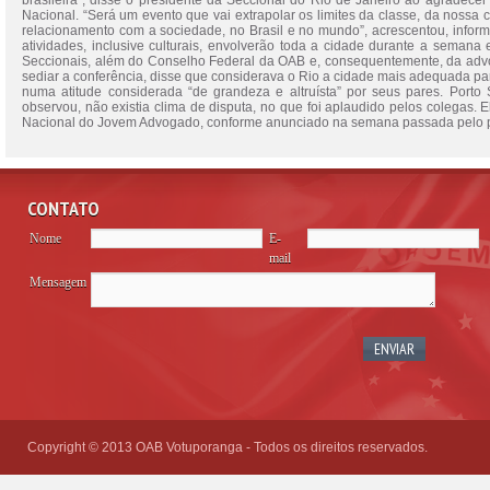
brasileira”, disse o presidente da Seccional do Rio de Janeiro ao agradecer
Nacional. “Será um evento que vai extrapolar os limites da classe, da noss
relacionamento com a sociedade, no Brasil e no mundo”, acrescentou, infor
atividades, inclusive culturais, envolverão toda a cidade durante a sema
Seccionais, além do Conselho Federal da OAB e, consequentemente, da advoc
sediar a conferência, disse que considerava o Rio a cidade mais adequada 
numa atitude considerada “de grandeza e altruísta” por seus pares. Porto
observou, não existia clima de disputa, no que foi aplaudido pelos colegas. 
Nacional do Jovem Advogado, conforme anunciado na semana passada pelo p
CONTATO
Nome
E-
mail
Mensagem
Please
leave
this
field
empty.
Copyright © 2013 OAB Votuporanga - Todos os direitos reservados.