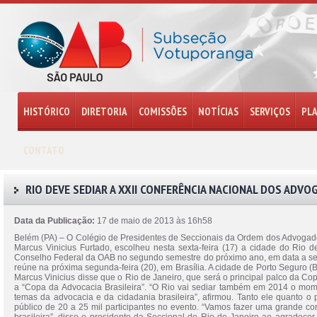
HISTÓRICO
DIRETORIA
COMISSÕES
NOTÍCIAS
SERVIÇOS
PL
CONTATO
RIO DEVE SEDIAR A XXII CONFERÊNCIA NACIONAL DOS ADV
Data da Publicação:
17 de maio de 2013 às 16h58
Belém (PA) – O Colégio de Presidentes de Seccionais da Ordem dos Advogado
Marcus Vinicius Furtado, escolheu nesta sexta-feira (17) a cidade do Rio
Conselho Federal da OAB no segundo semestre do próximo ano, em data a ser 
reúne na próxima segunda-feira (20), em Brasília. A cidade de Porto Seguro 
Marcus Vinicius disse que o Rio de Janeiro, que será o principal palco da Co
a “Copa da Advocacia Brasileira”. “O Rio vai sediar também em 2014 o mome
temas da advocacia e da cidadania brasileira”, afirmou. Tanto ele quanto 
público de 20 a 25 mil participantes no evento. “Vamos fazer uma grande c