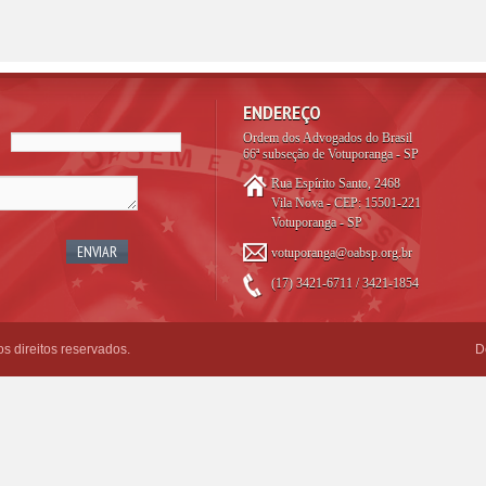
ENDEREÇO
Ordem dos Advogados do Brasil
66ª subseção de Votuporanga - SP
Rua Espírito Santo, 2468
Vila Nova - CEP: 15501-221
Votuporanga - SP
votuporanga@oabsp.org.br
(17) 3421-6711 / 3421-1854
 direitos reservados.
D