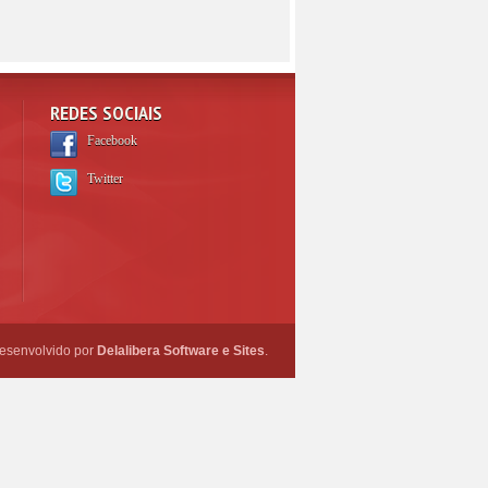
REDES SOCIAIS
Facebook
Twitter
esenvolvido por
Delalibera Software e Sites
.