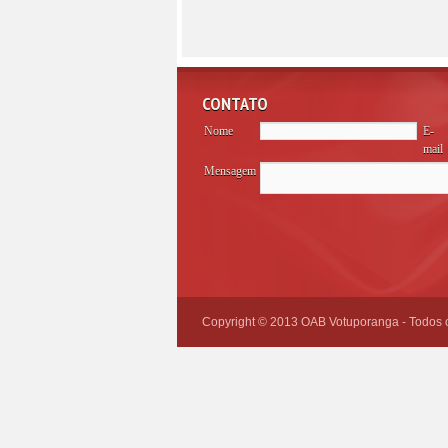
CONTATO
Nome
E-
mail
Mensagem
Please
leave
this
field
empty.
Copyright © 2013 OAB Votuporanga - Todos os