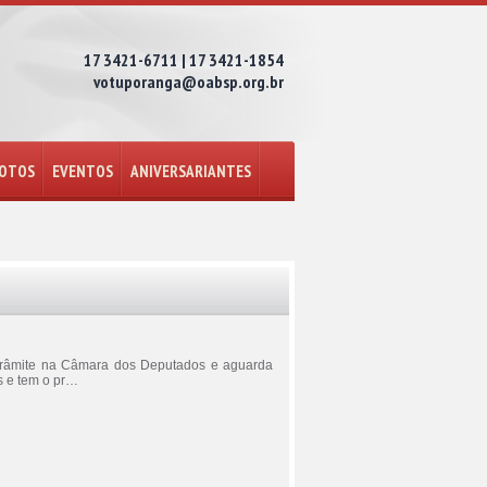
17 3421-6711 | 17 3421-1854
votuporanga@oabsp.org.br
FOTOS
EVENTOS
ANIVERSARIANTES
m trâmite na Câmara dos Deputados e aguarda
s e tem o pr…