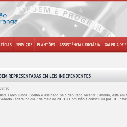
TÍCIAS
SERVIÇOS
PLANTÕES
ASSISTÊNCIA JUDICIÁRIA
GALERIA DE 
 BEM REPRESENTADAS EM LEIS INDEPENDENTES
 08h30
jurista Fabio Ulhoa Coelho e assinado pelo deputado Vicente Cândido, está e
Senado Federal no dia 7 de maio de 2013. A Comissão é constituída por 19 jurista