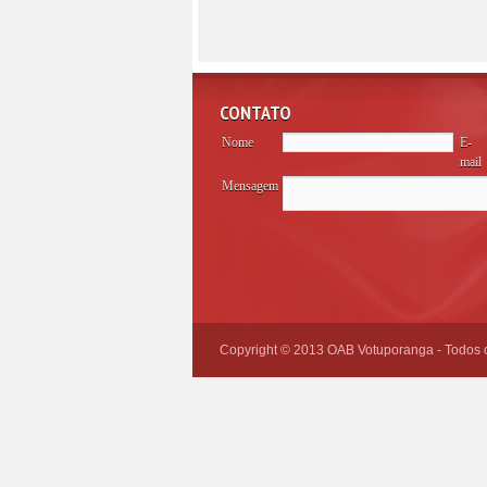
CONTATO
Nome
E-
mail
Mensagem
Please
leave
this
field
empty.
Copyright © 2013 OAB Votuporanga - Todos os