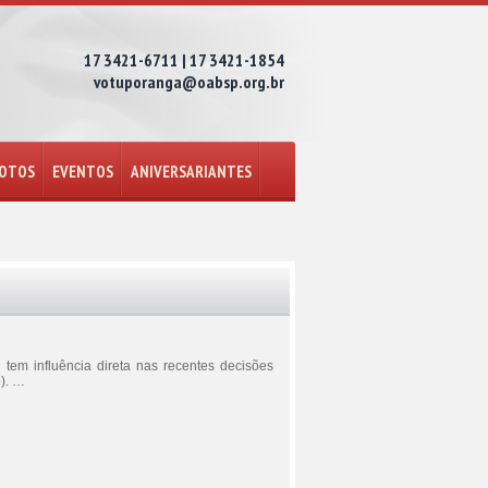
17 3421-6711 | 17 3421-1854
votuporanga@oabsp.org.br
FOTOS
EVENTOS
ANIVERSARIANTES
 tem influência direta nas recentes decisões
o). …