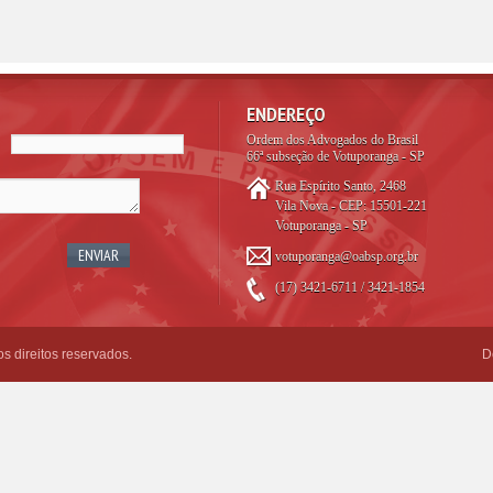
ENDEREÇO
Ordem dos Advogados do Brasil
66ª subseção de Votuporanga - SP
Rua Espírito Santo, 2468
Vila Nova - CEP: 15501-221
Votuporanga - SP
votuporanga@oabsp.org.br
(17) 3421-6711 / 3421-1854
 direitos reservados.
D