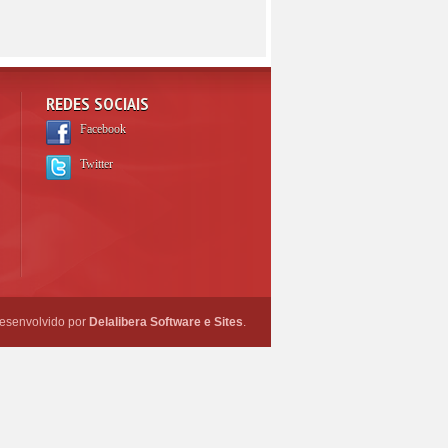
REDES SOCIAIS
Facebook
Twitter
esenvolvido por
Delalibera Software e Sites
.