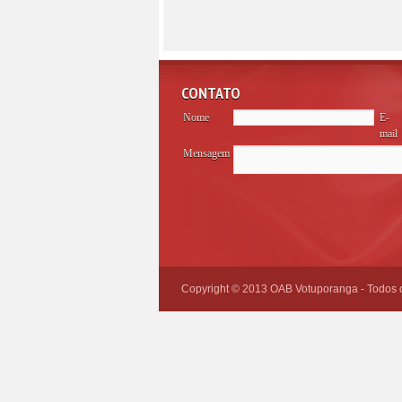
CONTATO
Nome
E-
mail
Mensagem
Please
leave
this
field
empty.
Copyright © 2013 OAB Votuporanga - Todos os