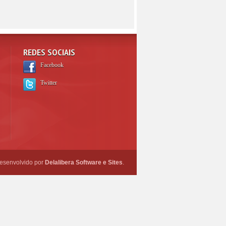
REDES SOCIAIS
Facebook
Twitter
esenvolvido por
Delalibera Software e Sites
.