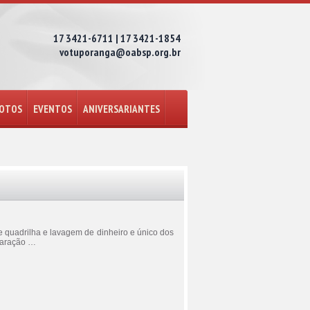
17 3421-6711 | 17 3421-1854
votuporanga@oabsp.org.br
FOTOS
EVENTOS
ANIVERSARIANTES
e quadrilha e lavagem de dinheiro e único dos
claração …