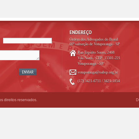
ENDEREÇO
Ordem dos Advogados do Brasil
66ª subseção de Votuporanga - SP
Rua Espírito Santo, 2468
Vila Nova - CEP: 15501-221
Votuporanga - SP
votuporanga@oabsp.org.br
(17) 3421-6711 / 3421-1854
 direitos reservados.
D