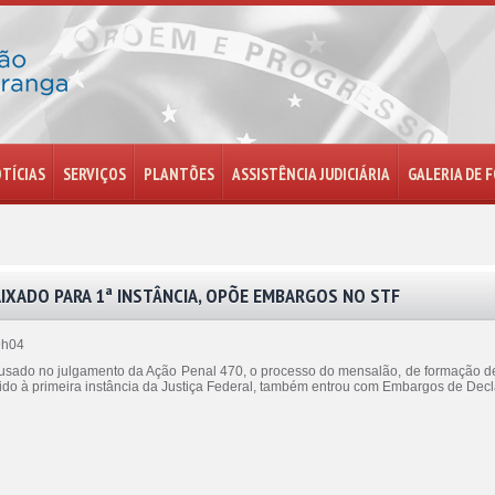
TÍCIAS
SERVIÇOS
PLANTÕES
ASSISTÊNCIA JUDICIÁRIA
GALERIA DE 
IXADO PARA 1ª INSTÂNCIA, OPÕE EMBARGOS NO STF
9h04
acusado no julgamento da Ação Penal 470, o processo do mensalão, de formação d
ido à primeira instância da Justiça Federal, também entrou com Embargos de De