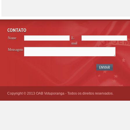
CONTATO
Nome
E-
mail
Mensagem
Please
leave
this
field
empty.
Copyright © 2013 OAB Votuporanga - Todos os direitos reservados.