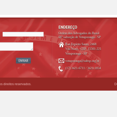
ENDEREÇO
Ordem dos Advogados do Brasil
66ª subseção de Votuporanga - SP
Rua Espírito Santo, 2468
Vila Nova - CEP: 15501-221
Votuporanga - SP
votuporanga@oabsp.org.br
(17) 3421-6711 / 3421-1854
 direitos reservados.
D