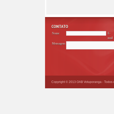
CONTATO
Nome
E-
mail
Mensagem
Please
leave
this
field
empty.
Copyright © 2013 OAB Votuporanga - Todos os