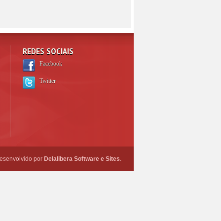
REDES SOCIAIS
Facebook
Twitter
esenvolvido por
Delalibera Software e Sites
.