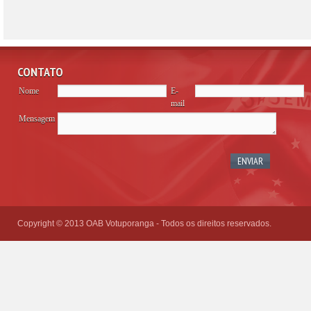
CONTATO
Nome
E-
mail
Mensagem
Please
leave
this
field
empty.
Copyright © 2013 OAB Votuporanga - Todos os direitos reservados.