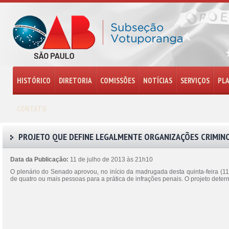
HISTÓRICO
DIRETORIA
COMISSÕES
NOTÍCIAS
SERVIÇOS
PL
CONTATO
PROJETO QUE DEFINE LEGALMENTE ORGANIZAÇÕES CRIMIN
Data da Publicação:
11 de julho de 2013 às 21h10
O plenário do Senado aprovou, no início da madrugada desta quinta-feira (11
de quatro ou mais pessoas para a prática de infrações penais. O projeto deter