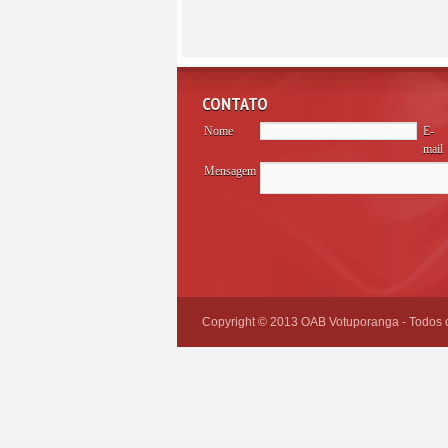
CONTATO
Nome
E-
mail
Mensagem
Please
leave
this
field
empty.
Copyright © 2013 OAB Votuporanga - Todos os