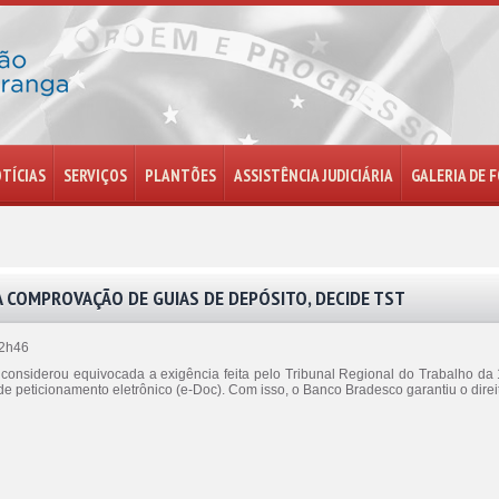
TÍCIAS
SERVIÇOS
PLANTÕES
ASSISTÊNCIA JUDICIÁRIA
GALERIA DE 
 COMPROVAÇÃO DE GUIAS DE DEPÓSITO, DECIDE TST
12h46
 considerou equivocada a exigência feita pelo Tribunal Regional do Trabalho d
de peticionamento eletrônico (e-Doc). Com isso, o Banco Bradesco garantiu o dire