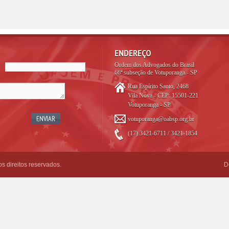
ENDEREÇO
Ordem dos Advogados do Brasil
66ª subseção de Votuporanga - SP
Rua Espírito Santo, 2468
Vila Nova - CEP: 15501-221
Votuporanga - SP
votuporanga@oabsp.org.br
(17) 3421-6711 / 3421-1854
 direitos reservados.
D