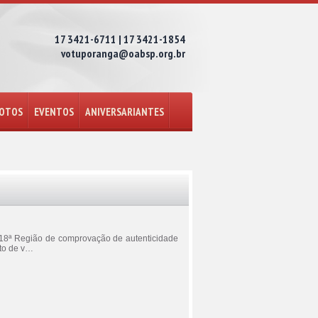
17 3421-6711 | 17 3421-1854
votuporanga@oabsp.org.br
FOTOS
EVENTOS
ANIVERSARIANTES
a 18ª Região de comprovação de autenticidade
ito de v…