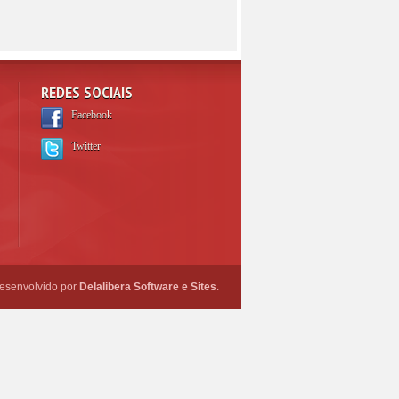
REDES SOCIAIS
Facebook
Twitter
esenvolvido por
Delalibera Software e Sites
.