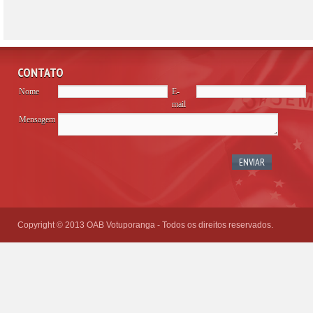
CONTATO
Nome
E-
mail
Mensagem
Please
leave
this
field
empty.
Copyright © 2013 OAB Votuporanga - Todos os direitos reservados.