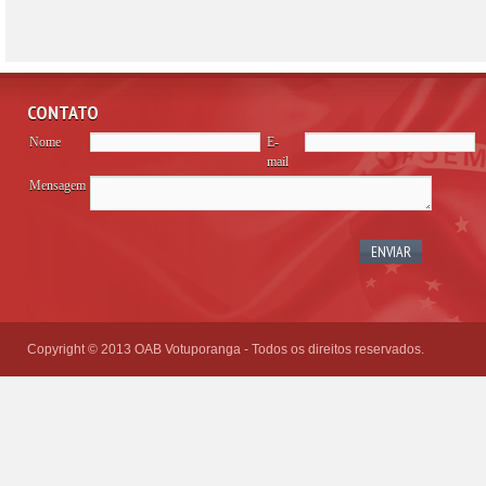
CONTATO
Nome
E-
mail
Mensagem
Please
leave
this
field
empty.
Copyright © 2013 OAB Votuporanga - Todos os direitos reservados.