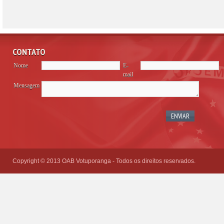
CONTATO
Nome
E-
mail
Mensagem
Please
leave
this
field
empty.
Copyright © 2013 OAB Votuporanga - Todos os direitos reservados.