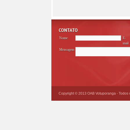
CONTATO
Nome
E-
mail
Mensagem
Please
leave
this
field
empty.
Copyright © 2013 OAB Votuporanga - Todos os