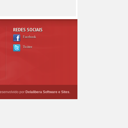
REDES SOCIAIS
Facebook
Twitter
esenvolvido por
Delalibera Software e Sites
.