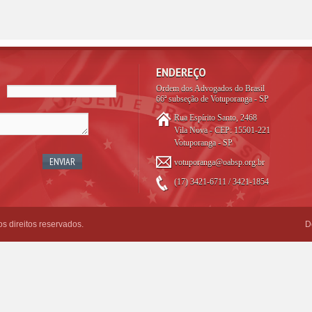
ENDEREÇO
Ordem dos Advogados do Brasil
66ª subseção de Votuporanga - SP
Rua Espírito Santo, 2468
Vila Nova - CEP: 15501-221
Votuporanga - SP
votuporanga@oabsp.org.br
(17) 3421-6711 / 3421-1854
 direitos reservados.
D