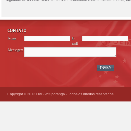
orgulhará de ter entre seus membros um candidato com a estrutura mental, intel
CONTATO
Nome
E-
mail
Mensagem
Please
leave
this
field
empty.
Copyright © 2013 OAB Votuporanga - Todos os direitos reservados.