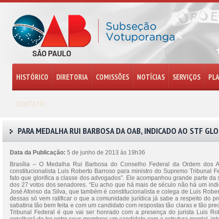
HISTÓRICO
DIRETORIA
COMISSÕES
NOTÍCIAS
SERVIÇOS
PL
CONTATO
PARA MEDALHA RUI BARBOSA DA OAB, INDICADO AO STF GLOR
Data da Publicação:
5 de junho de 2013 às 19h36
Brasília – O Medalha Rui Barbosa do Conselho Federal da Ordem dos Adv
constitucionalista Luis Roberto Barroso para ministro do Supremo Tribunal
fato que glorifica a classe dos advogados”. Ele acompanhou grande parte da 
dos 27 votos dos senadores. “Eu acho que há mais de século não há um indic
José Afonso da Silva, que também é constitucionalista e colega de Luis Rob
dessas só vem ratificar o que a comunidade jurídica já sabe a respeito do
sabatina tão bem feita e com um candidato com respostas tão claras e tão pre
Tribunal Federal é que vai ser honrado com a presença do jurista Luis Ro