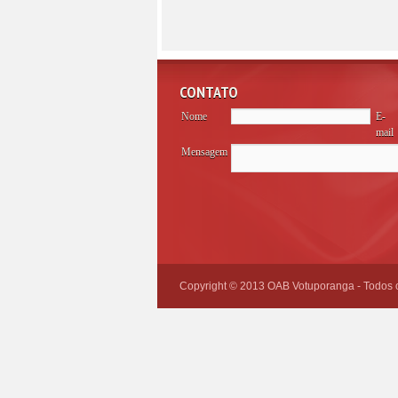
CONTATO
Nome
E-
mail
Mensagem
Please
leave
this
field
empty.
Copyright © 2013 OAB Votuporanga - Todos os