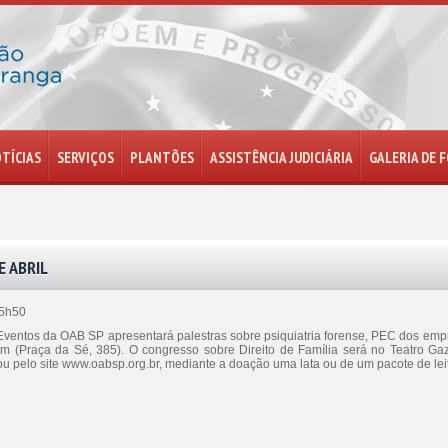
TÍCIAS
SERVIÇOS
PLANTÕES
ASSISTÊNCIA JUDICIÁRIA
GALERIA DE 
 ABRIL
15h50
ventos da OAB SP apresentará palestras sobre psiquiatria forense, PEC dos emp
 (Praça da Sé, 385). O congresso sobre Direito de Família será no Teatro Gaz
u pelo site www.oabsp.org.br, mediante a doação uma lata ou de um pacote de leit