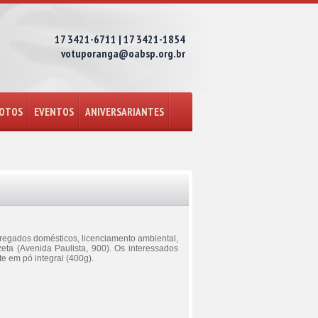
17 3421-6711 | 17 3421-1854
votuporanga@oabsp.org.br
FOTOS
EVENTOS
ANIVERSARIANTES
regados domésticos, licenciamento ambiental,
eta (Avenida Paulista, 900). Os interessados
e em pó integral (400g).