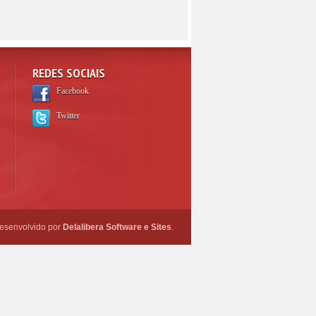
REDES SOCIAIS
Facebook
Twitter
esenvolvido por
Delalibera Software e Sites
.