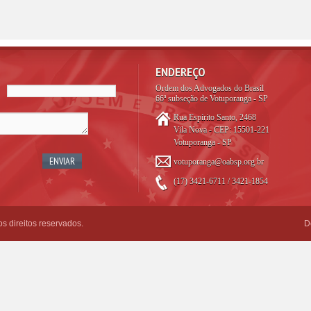
ENDEREÇO
Ordem dos Advogados do Brasil
66ª subseção de Votuporanga - SP
Rua Espírito Santo, 2468
Vila Nova - CEP: 15501-221
Votuporanga - SP
votuporanga@oabsp.org.br
(17) 3421-6711 / 3421-1854
 direitos reservados.
D