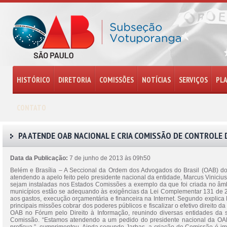
HISTÓRICO
DIRETORIA
COMISSÕES
NOTÍCIAS
SERVIÇOS
PL
CONTATO
PA ATENDE OAB NACIONAL E CRIA COMISSÃO DE CONTROLE
Data da Publicação:
7 de junho de 2013 às 09h50
Belém e Brasília – A Seccional da Ordem dos Advogados do Brasil (OAB) do
atendendo a apelo feito pelo presidente nacional da entidade, Marcus Vinici
sejam instaladas nos Estados Comissões a exemplo da que foi criada no âmbit
municípios estão se adequando às exigências da Lei Complementar 131 de 2
aos gastos, execução orçamentária e financeira na Internet. Segundo explica
principais missões cobrar dos poderes públicos e fiscalizar o efetivo direito
OAB no Fórum pelo Direito à Informação, reunindo diversas entidades da s
Comissão. “Estamos atendendo a um pedido do presidente nacional da OAB,