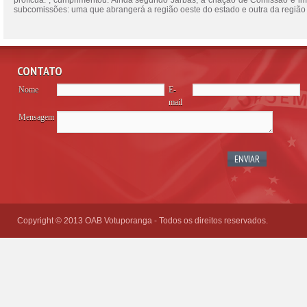
profícua.”, cumprimentou. Ainda segundo Jarbas, a criação de Comissão é i
subcomissões: uma que abrangerá a região oeste do estado e outra da região
CONTATO
Nome
E-
mail
Mensagem
Please
leave
this
field
empty.
Copyright © 2013 OAB Votuporanga - Todos os direitos reservados.