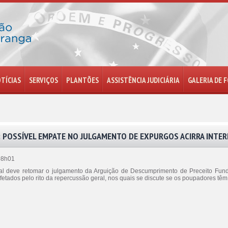
TÍCIAS
SERVIÇOS
PLANTÕES
ASSISTÊNCIA JUDICIÁRIA
GALERIA DE 
 POSSÍVEL EMPATE NO JULGAMENTO DE EXPURGOS ACIRRA INTER
08h01
al deve retomar o julgamento da Arguição de Descumprimento de Preceito Fund
etados pelo rito da repercussão geral, nos quais se discute se os poupadores têm 