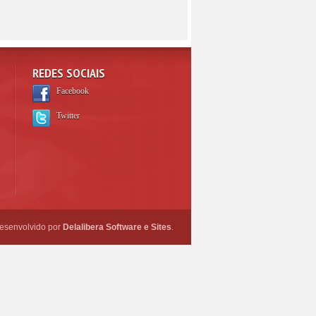
REDES SOCIAIS
Facebook
Twitter
esenvolvido por
Delalibera Software e Sites
.