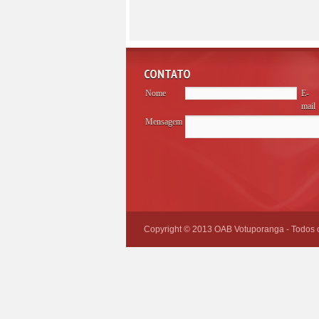
CONTATO
Nome
E-
mail
Mensagem
Please
leave
this
field
empty.
Copyright © 2013 OAB Votuporanga - Todos os