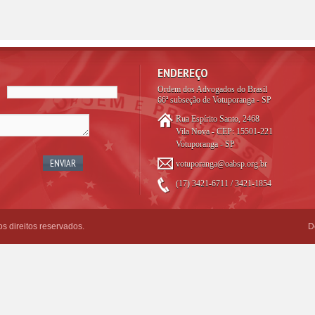
ENDEREÇO
Ordem dos Advogados do Brasil
66ª subseção de Votuporanga - SP
Rua Espírito Santo, 2468
Vila Nova - CEP: 15501-221
Votuporanga - SP
votuporanga@oabsp.org.br
(17) 3421-6711 / 3421-1854
 direitos reservados.
D