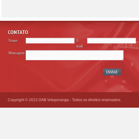
CONTATO
Nome
E-
mail
Mensagem
Please
leave
this
field
empty.
Copyright © 2013 OAB Votuporanga - Todos os direitos reservados.