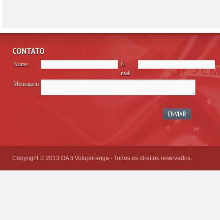
CONTATO
Nome
E-
mail
Mensagem
Please
leave
this
field
empty.
Copyright © 2013 OAB Votuporanga - Todos os direitos reservados.