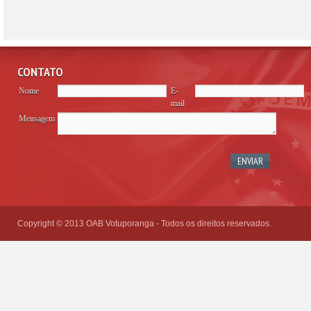
CONTATO
Nome
E-
mail
Mensagem
Please
leave
this
field
empty.
Copyright © 2013 OAB Votuporanga - Todos os direitos reservados.