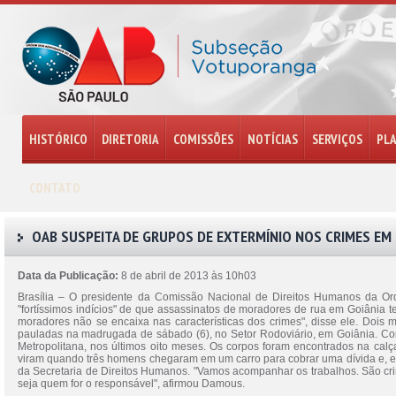
HISTÓRICO
DIRETORIA
COMISSÕES
NOTÍCIAS
SERVIÇOS
PL
CONTATO
OAB SUSPEITA DE GRUPOS DE EXTERMÍNIO NOS CRIMES EM
Data da Publicação:
8 de abril de 2013 às 10h03
Brasília – O presidente da Comissão Nacional de Direitos Humanos da Or
"fortíssimos indícios" de que assassinatos de moradores de rua em Goiânia t
moradores não se encaixa nas características dos crimes", disse ele. Doi
pauladas na madrugada de sábado (6), no Setor Rodoviário, em Goiânia. C
Metropolitana, nos últimos oito meses. Os corpos foram encontrados na ca
viram quando três homens chegaram em um carro para cobrar uma dívida e, em
da Secretaria de Direitos Humanos. "Vamos acompanhar os trabalhos. São cr
seja quem for o responsável", afirmou Damous.