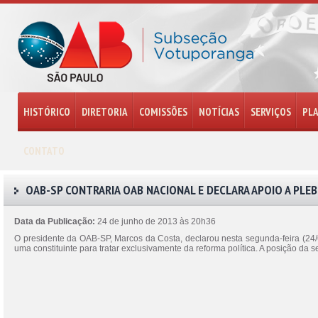
HISTÓRICO
DIRETORIA
COMISSÕES
NOTÍCIAS
SERVIÇOS
PL
CONTATO
OAB-SP CONTRARIA OAB NACIONAL E DECLARA APOIO A PLEB
Data da Publicação:
24 de junho de 2013 às 20h36
O presidente da OAB-SP, Marcos da Costa, declarou nesta segunda-feira (24/
uma constituinte para tratar exclusivamente da reforma política. A posição da 