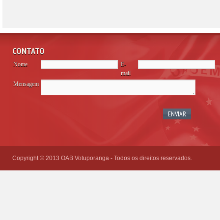
CONTATO
Nome
E-
mail
Mensagem
Please
leave
this
field
empty.
Copyright © 2013 OAB Votuporanga - Todos os direitos reservados.