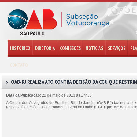
HISTÓRICO
DIRETORIA
COMISSÕES
NOTÍCIAS
SERVIÇOS
PL
CONTATO
OAB-RJ REALIZA ATO CONTRA DECISÃO DA CGU QUE RESTRI
Data da Publicação:
22 de maio de 2013 às 17h36
A Ordem dos Advogados do Brasil do Rio de Janeiro (OAB-RJ) faz nesta sexta
resposta à decisão da Controladoria-Geral da União (CGU) que, desde o iníc