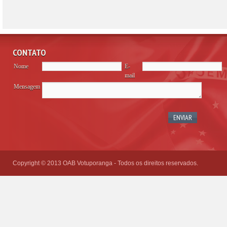
CONTATO
Nome
E-
mail
Mensagem
Please
leave
this
field
empty.
Copyright © 2013 OAB Votuporanga - Todos os direitos reservados.