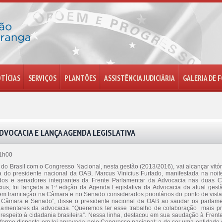
TÍCIAS
SERVIÇOS
PLANTÕES
ASSISTÊNCIA JUDICIÁRIA
GALERIA DE 
VOCACIA E LANÇA AGENDA LEGISLATIVA
11h00
do Brasil com o Congresso Nacional, nesta gestão (2013/2016), vai alcançar vitór
a do presidente nacional da OAB, Marcus Vinicius Furtado, manifestada na noite
os e senadores integrantes da Frente Parlamentar da Advocacia nas duas 
ius, foi lançada a 1ª edição da Agenda Legislativa da Advocacia da atual ge
 em tramitação na Câmara e no Senado considerados prioritários do ponto de vista 
 Câmara e Senado”, disse o presidente nacional da OAB ao saudar os parlam
lamentares da advocacia. “Queremos ter esse trabalho de colaboração mais p
espeito à cidadania brasileira”. Nessa linha, destacou em sua saudação à Fren