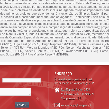
nforme disposto em lei aprovada pelo Congresso nacional: a de ser uma entidade 
r também uma entidade defensora da ordem jurídica e do Estado de Direito, preo
da OAB, Marcus Vinicius Furtado esclareceu, ao apresentá-la aos parlamentares 
e disse que o objetivo da entidade foi incluir na agenda “projetos importantes pa
m dos primeiros projetos que defendemos é a extensão do Simples Nacional para
 e possibilitar a sociedade individual dos advogados” – acrescentou sob aplausos
constam – além de diversas propostas sobre Exame de Ordem em tramitação no C
cional para a advocacia; o que institui sociedade de advocacia individual; projet
mbência sejam compensados (veda a compensação das verbas honorárias); projet
mento dos honorários; proposta que criminaliza quem viola as prerrogativas dos ad
 de Marcus Vinicius, toda a Diretoria do Conselho Federal da OAB, membros honor
dente da Comissão Especial de Acompanhamento Legislativo da entidade, Eduardo P
do o coordenador da Frente, Arnaldo Faria de Sá (PTB-SP), de diversos partidos:
MDB-MS), Hugo Leal (PSC-RJ), Hugo Napoleão (PSD-PI), Gabriel Guimarães (PT
Teixeira (PDT-RJ), Moreira Mendes (PSD-RO), Nelson Marchezan Junior (PSD
Bueno (PPS-PR), Valtenir Pereira (PSB-MT) e Jovair Arantes (PTB-GO). Partic
érgio Souza (PMDB-PR) e Vital do Rêgo (PMDB-PB).
ENDEREÇO
Ordem dos Advogados do Brasil
66ª subseção de Votuporanga - SP
Rua Espírito Santo, 2468
Vila Nova - CEP: 15501-221
Votuporanga - SP
votuporanga@oabsp.org.br