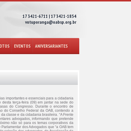
17 3421-6711 | 17 3421-1854
votuporanga@oabsp.org.br
FOTOS
EVENTOS
ANIVERSARIANTES
ias importantes e essenciais para a cidadania
 desta terça-feira (09) em jantar na sede do
Casas do Congresso. Durante o encontro de
stão do Conselho Federal da OAB, contendo a
da classe e da cidadania brasileira. “A Frente
entares advogados, informando que pretende
róximo não só para os temas corporativos da
te Parlamentar dos Advogados que “a OAB tem