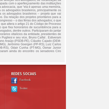
de seleção dos advogados, de fiscalização da
cupada com o aperfeiçoamento das instituições
da advocacia, que “ela é apenas uma memória,
ra os advogados brasileiros, principalmente os
 os advogados brasileiros – projeto que vai
. Da relação dos projetos prioritários para a
ongresso – o das férias dos advogados; o que
o que altera o artigo 21 do Código de Processo
o que fixa honorários de sucumbência para a
vogados, dentre outros. Participaram do jantar
ários vitalícios da entidade, presidentes de
ugliesi e seu vice, Bruno Calfat . Estiveram
 Bruno Araújo (PSDB-PE), Cláudio Cajado (DEM-
-MG), Jerônimo Goergen (PP-RS), Luiz Carlos
B-RS), Odair Cunha (PT-MG), Osmar Junior
iparam ainda do encontro os senadores Ciro
REDES SOCIAIS
Facebook
Twitter