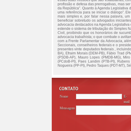
essas duas missões que são estatutárias, co
profissão e defesa das prerrogativas, mas se
da República”. Quanto à Agenda Legislativa 
uma referência para se iniciar o diálogo”. El
mais simples e, por falar nessa palavra, u
beneficiar sobretudo os advogados iniciantes
advocacia destacados na Agenda Legislativa 
estende o sistema de tributação do Simples Na
Civil, proibindo que os honorários de sucu
advocacia trabalhista; o que combate o avilta
com a Frente Parlamentar da Advocacia, além
Seccionais, conselheiros federais e o presi
presentes vinte deputados federais , incluin
BA), Efraim Morais (DEM-PB), Fábio Trad (P
(PSDB-AP), Mauro Lopes (PMDB-MG), Miro 
(PCdoB-PI), Paes Landim (PTB-PI), Rubens 
Nogueira (PP-PI), Pedro Taques (PDT-MT), S
CONTATO
Nome
E-
mail
Mensagem
Please
leave