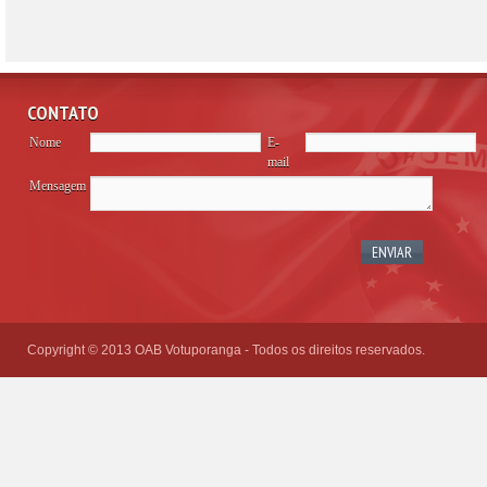
CONTATO
Nome
E-
mail
Mensagem
Please
leave
this
field
empty.
Copyright © 2013 OAB Votuporanga - Todos os direitos reservados.