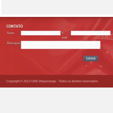
CONTATO
Nome
E-
mail
Mensagem
Please
leave
this
field
empty.
Copyright © 2013 OAB Votuporanga - Todos os direitos reservados.