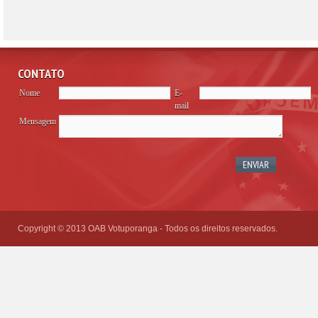
CONTATO
Nome
E-
mail
Mensagem
Please
leave
this
field
empty.
Copyright © 2013 OAB Votuporanga - Todos os direitos reservados.