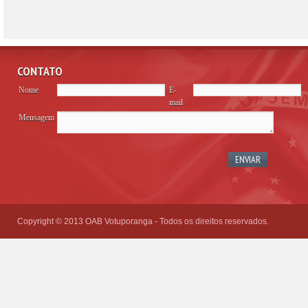
CONTATO
Nome
E-
mail
Mensagem
Please
leave
this
field
empty.
Copyright © 2013 OAB Votuporanga - Todos os direitos reservados.