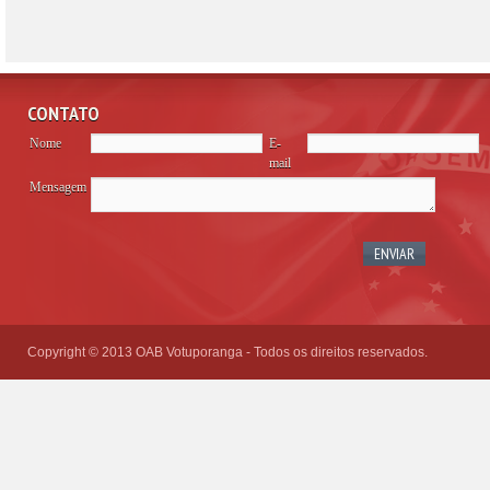
CONTATO
Nome
E-
mail
Mensagem
Please
leave
this
field
empty.
Copyright © 2013 OAB Votuporanga - Todos os direitos reservados.