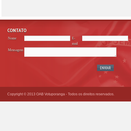
CONTATO
Nome
E-
mail
Mensagem
Please
leave
this
field
empty.
Copyright © 2013 OAB Votuporanga - Todos os direitos reservados.