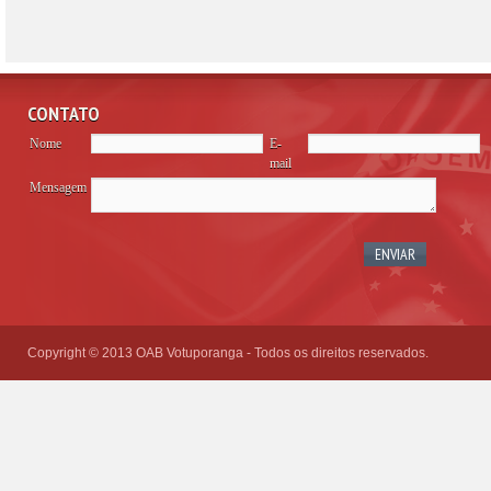
CONTATO
Nome
E-
mail
Mensagem
Please
leave
this
field
empty.
Copyright © 2013 OAB Votuporanga - Todos os direitos reservados.