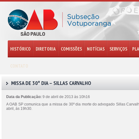
HISTÓRICO
DIRETORIA
COMISSÕES
NOTÍCIAS
SERVIÇOS
PL
CONTATO
MISSA DE 30º DIA – SILLAS CARVALHO
Data da Publicação:
9 de abril de 2013 às 10h16
A OAB SP comunica que a missa de 30º dia morte do advogado Sillas Carvalho
abril, às 19h30.