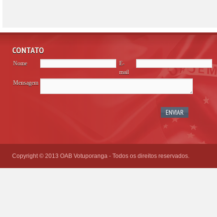
CONTATO
Nome
E-
mail
Mensagem
Please
leave
this
field
empty.
Copyright © 2013 OAB Votuporanga - Todos os direitos reservados.