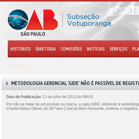
HISTÓRICO
DIRETORIA
COMISSÕES
NOTÍCIAS
SERVIÇOS
PL
CONTATO
METODOLOGIA GERENCIAL ‘GIDE’ NÃO É PASSÍVEL DE REGIST
Data da Publicação:
13 de julho de 2013 às 06h35
Por não se tratar de um produto ou marca, a sigla GIDE, referente à metodolog
Charbil Abdou Obeid, da 26ª Vara Cível de Belo Horizonte, motivou a negativa 