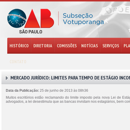
HISTÓRICO
DIRETORIA
COMISSÕES
NOTÍCIAS
SERVIÇOS
PL
CONTATO
MERCADO JURÍDICO: LIMITES PARA TEMPO DE ESTÁGIO INC
Data da Publicação:
25 de junho de 2013 às 08h36
Muitos escritórios estão reclamando do limite imposto pela nova Lei de Est
advogados, a lei desestimula que as bancas invistam nos estagiários, bem como