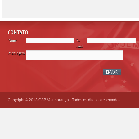
CONTATO
Nome
E-
mail
Mensagem
Please
leave
this
field
empty.
Copyright © 2013 OAB Votuporanga - Todos os direitos reservados.