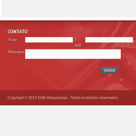
CONTATO
Nome
E-
mail
Mensagem
Please
leave
this
field
empty.
Copyright © 2013 OAB Votuporanga - Todos os direitos reservados.