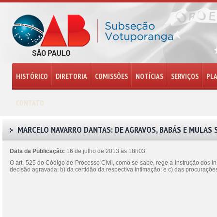
HISTÓRICO
DIRETORIA
COMISSÕES
NOTÍCIAS
SERVIÇOS
PL
CONTATO
MARCELO NAVARRO DANTAS: DE AGRAVOS, BABÁS E MULAS 
Data da Publicação:
16 de julho de 2013 às 18h03
O art. 525 do Código de Processo Civil, como se sabe, rege a instrução dos in
decisão agravada; b) da certidão da respectiva intimação; e c) das procuraç