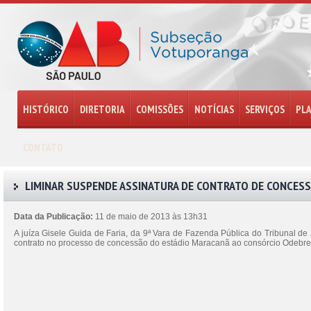
HISTÓRICO
DIRETORIA
COMISSÕES
NOTÍCIAS
SERVIÇOS
PL
CONTATO
LIMINAR SUSPENDE ASSINATURA DE CONTRATO DE CONCES
Data da Publicação:
11 de maio de 2013 às 13h31
A juíza Gisele Guida de Faria, da 9ª Vara de Fazenda Pública do Tribunal de 
contrato no processo de concessão do estádio Maracanã ao consórcio Odebr