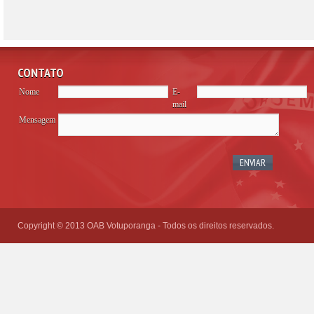
CONTATO
Nome
E-
mail
Mensagem
Please
leave
this
field
empty.
Copyright © 2013 OAB Votuporanga - Todos os direitos reservados.