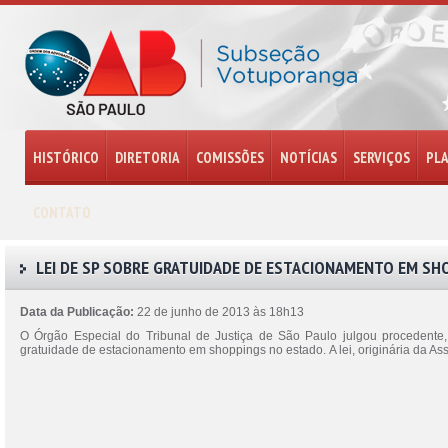
HISTÓRICO
DIRETORIA
COMISSÕES
NOTÍCIAS
SERVIÇOS
PL
CONTATO
LEI DE SP SOBRE GRATUIDADE DE ESTACIONAMENTO EM SH
Data da Publicação:
22 de junho de 2013 às 18h13
O Órgão Especial do Tribunal de Justiça de São Paulo julgou procedente,
gratuidade de estacionamento em shoppings no estado. A lei, originária da As