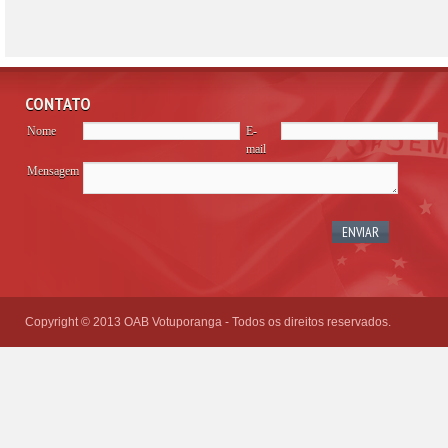
CONTATO
Nome
E-
mail
Mensagem
Please
leave
this
field
empty.
Copyright © 2013 OAB Votuporanga - Todos os direitos reservados.