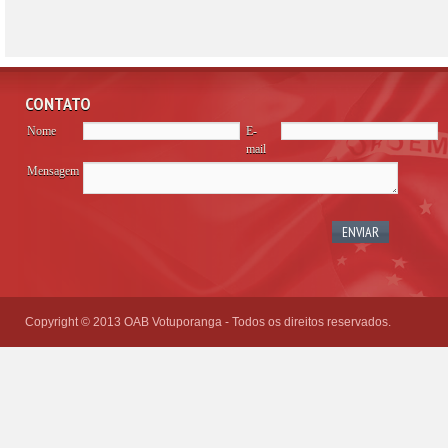
CONTATO
Nome
E-
mail
Mensagem
Please
leave
this
field
empty.
Copyright © 2013 OAB Votuporanga - Todos os direitos reservados.