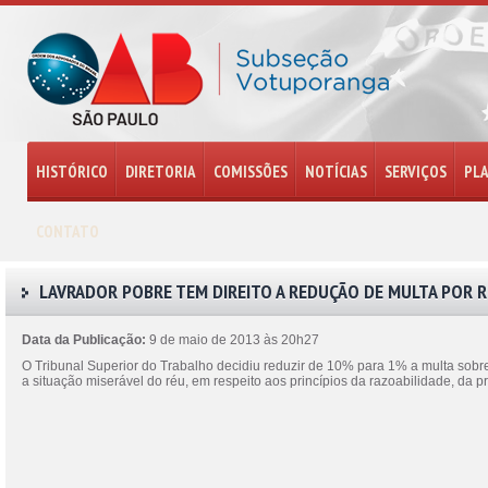
HISTÓRICO
DIRETORIA
COMISSÕES
NOTÍCIAS
SERVIÇOS
PL
CONTATO
LAVRADOR POBRE TEM DIREITO A REDUÇÃO DE MULTA POR 
Data da Publicação:
9 de maio de 2013 às 20h27
O Tribunal Superior do Trabalho decidiu reduzir de 10% para 1% a multa sobre 
a situação miserável do réu, em respeito aos princípios da razoabilidade, da p