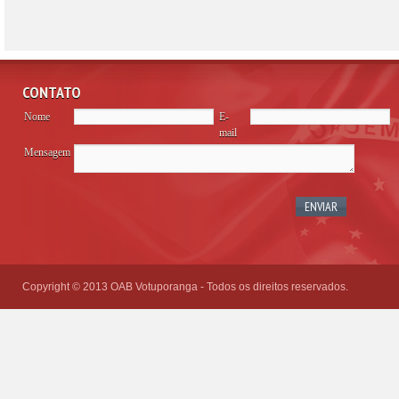
CONTATO
Nome
E-
mail
Mensagem
Please
leave
this
field
empty.
Copyright © 2013 OAB Votuporanga - Todos os direitos reservados.