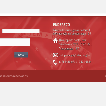
ENDEREÇO
Ordem dos Advogados do Brasil
66ª subseção de Votuporanga - SP
Rua Espírito Santo, 2468
Vila Nova - CEP: 15501-221
Votuporanga - SP
votuporanga@oabsp.org.br
(17) 3421-6711 / 3421-1854
 direitos reservados.
D