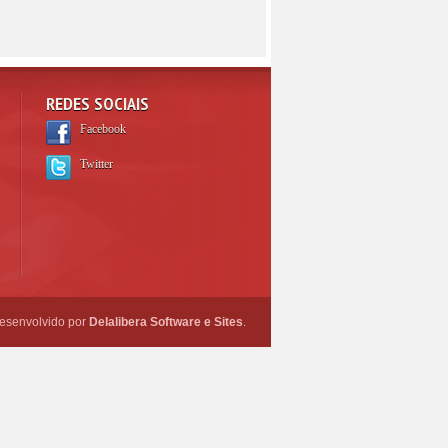
REDES SOCIAIS
Facebook
Twitter
esenvolvido por
Delalibera Software e Sites
.