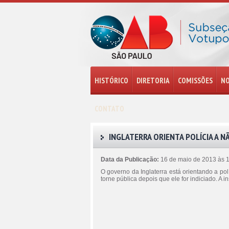
HISTÓRICO
DIRETORIA
COMISSÕES
NO
CONTATO
INGLATERRA ORIENTA POLÍCIA A N
Data da Publicação:
16 de maio de 2013 às 
O governo da Inglaterra está orientando a po
torne pública depois que ele for indiciado. A