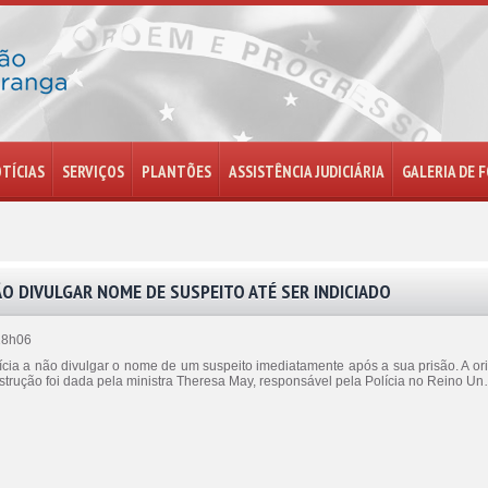
TÍCIAS
SERVIÇOS
PLANTÕES
ASSISTÊNCIA JUDICIÁRIA
GALERIA DE 
ÃO DIVULGAR NOME DE SUSPEITO ATÉ SER INDICIADO
18h06
lícia a não divulgar o nome de um suspeito imediatamente após a sua prisão. A o
 instrução foi dada pela ministra Theresa May, responsável pela Polícia no Reino U