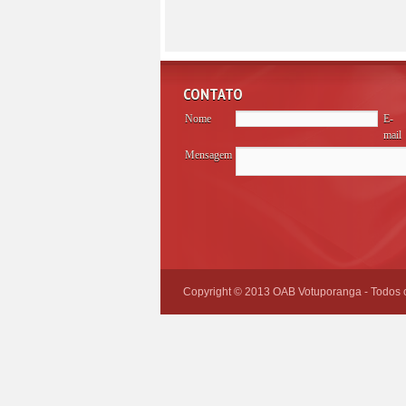
CONTATO
Nome
E-
mail
Mensagem
Please
leave
this
field
empty.
Copyright © 2013 OAB Votuporanga - Todos os