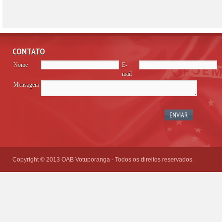
CONTATO
Nome
E-
mail
Mensagem
Please
leave
this
field
empty.
Copyright © 2013 OAB Votuporanga - Todos os direitos reservados.