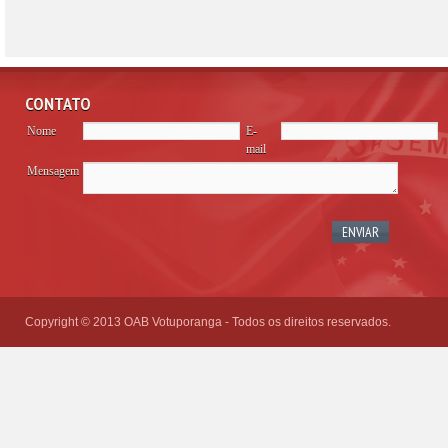
CONTATO
Nome
E-
mail
Mensagem
Please
leave
this
field
empty.
Copyright © 2013 OAB Votuporanga - Todos os direitos reservados.