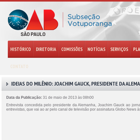
HISTÓRICO
DIRETORIA
COMISSÕES
NOTÍCIAS
SERVIÇOS
PL
CONTATO
IDEIAS DO MILÊNIO: JOACHIM GAUCK, PRESIDENTE DA ALEM
Data da Publicação:
31 de maio de 2013 às 08h00
Entrevista concedida pelo presidente da Alemanha, Joachim Gauck ao jorn
entrevistas, que vai ao ar pelo canal de televisão por assinatura Globo News